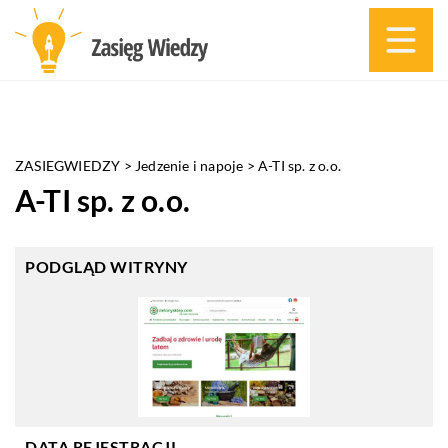
ZASIEGWIEDZY
>
Jedzenie i napoje
>
A-TI sp. z o.o.
A-TI sp. z o.o.
PODGLĄD WITRYNY
DATA REJESTRACJI