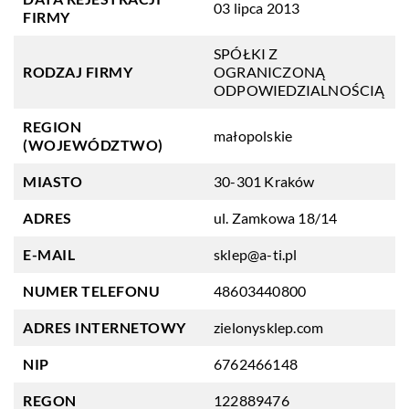
03 lipca 2013
FIRMY
SPÓŁKI Z
RODZAJ FIRMY
OGRANICZONĄ
ODPOWIEDZIALNOŚCIĄ
REGION
małopolskie
(WOJEWÓDZTWO)
MIASTO
30-301 Kraków
ADRES
ul. Zamkowa 18/14
E-MAIL
sklep@a-ti.pl
NUMER TELEFONU
48603440800
ADRES INTERNETOWY
zielonysklep.com
NIP
6762466148
REGON
122889476