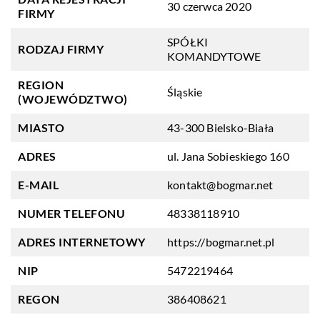
30 czerwca 2020
FIRMY
SPÓŁKI
RODZAJ FIRMY
KOMANDYTOWE
REGION
Śląskie
(WOJEWÓDZTWO)
MIASTO
43-300 Bielsko-Biała
ADRES
ul. Jana Sobieskiego 160
E-MAIL
kontakt@bogmar.net
NUMER TELEFONU
48338118910
ADRES INTERNETOWY
https://bogmar.net.pl
NIP
5472219464
REGON
386408621