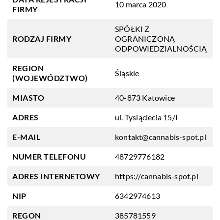
10 marca 2020
FIRMY
SPÓŁKI Z
RODZAJ FIRMY
OGRANICZONĄ
ODPOWIEDZIALNOŚCIĄ
REGION
Śląskie
(WOJEWÓDZTWO)
MIASTO
40-873 Katowice
ADRES
ul. Tysiąclecia 15/I
E-MAIL
kontakt@cannabis-spot.pl
NUMER TELEFONU
48729776182
ADRES INTERNETOWY
https://cannabis-spot.pl
NIP
6342974613
REGON
385781559