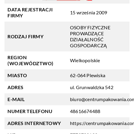
DATA REJESTRACJI
15 września 2009
FIRMY
OSOBY FIZYCZNE
PROWADZĄCE
RODZAJ FIRMY
DZIAŁALNOŚĆ
GOSPODARCZĄ
REGION
Wielkopolskie
(WOJEWÓDZTWO)
MIASTO
62-064 Plewiska
ADRES
ul. Grunwaldzka 542
E-MAIL
biuro@centrumpakowania.co
NUMER TELEFONU
48616674488
ADRES INTERNETOWY
https://centrumpakowania.co