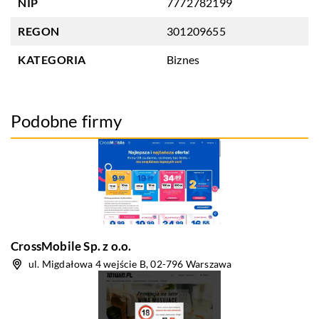
NIP
7772782199
REGON
301209655
KATEGORIA
Biznes
Podobne firmy
CrossMobile Sp. z o.o.
ul. Migdałowa 4 wejście B, 02-796 Warszawa