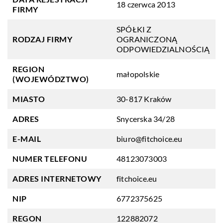
18 czerwca 2013
FIRMY
SPÓŁKI Z
RODZAJ FIRMY
OGRANICZONĄ
ODPOWIEDZIALNOŚCIĄ
REGION
małopolskie
(WOJEWÓDZTWO)
MIASTO
30-817 Kraków
ADRES
Snycerska 34/28
E-MAIL
biuro@fitchoice.eu
NUMER TELEFONU
48123073003
ADRES INTERNETOWY
fitchoice.eu
NIP
6772375625
REGON
122882072