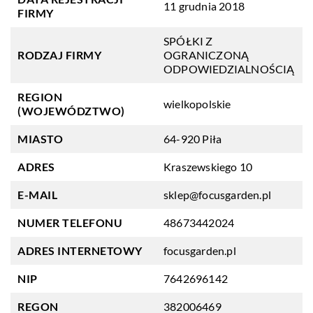
11 grudnia 2018
FIRMY
SPÓŁKI Z
RODZAJ FIRMY
OGRANICZONĄ
ODPOWIEDZIALNOŚCIĄ
REGION
wielkopolskie
(WOJEWÓDZTWO)
MIASTO
64-920 Piła
ADRES
Kraszewskiego 10
E-MAIL
sklep@focusgarden.pl
NUMER TELEFONU
48673442024
ADRES INTERNETOWY
focusgarden.pl
NIP
7642696142
REGON
382006469