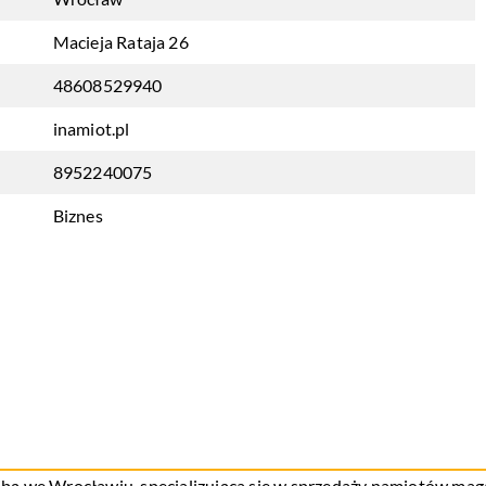
Macieja Rataja 26
48608529940
inamiot.pl
8952240075
Biznes
zibą we Wrocławiu, specjalizująca się w sprzedaży namiotów m