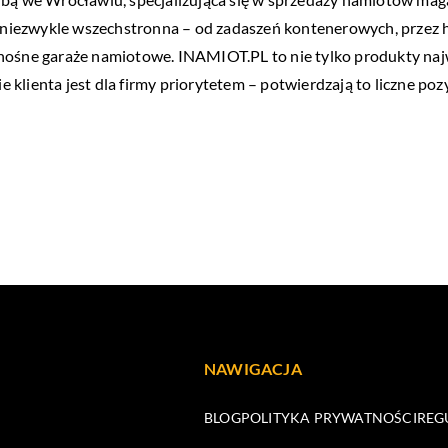
t niezwykle wszechstronna – od zadaszeń kontenerowych, przez h
nośne garaże namiotowe. INAMIOT.PL to nie tylko produkty najwy
klienta jest dla firmy priorytetem – potwierdzają to liczne poz
NAWIGACJA
BLOG
POLITYKA PRYWATNOŚCI
REG