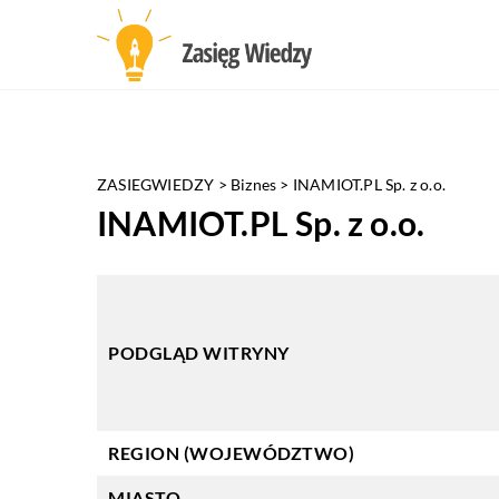
ZASIEGWIEDZY
>
Biznes
>
INAMIOT.PL Sp. z o.o.
INAMIOT.PL Sp. z o.o.
PODGLĄD WITRYNY
REGION (WOJEWÓDZTWO)
MIASTO