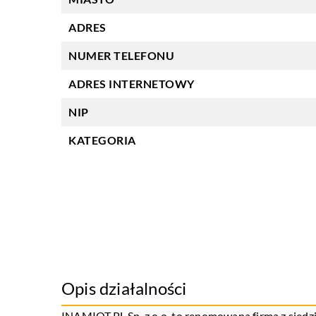
ADRES
NUMER TELEFONU
ADRES INTERNETOWY
NIP
KATEGORIA
Opis działalności
INAMIOT.PL Sp. z o.o. to renomowana firma z sied