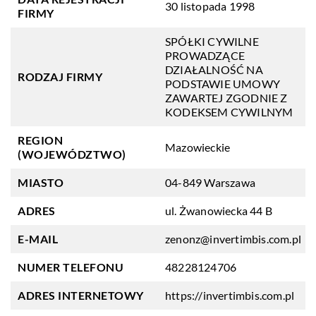
30 listopada 1998
FIRMY
SPÓŁKI CYWILNE
PROWADZĄCE
DZIAŁALNOŚĆ NA
RODZAJ FIRMY
PODSTAWIE UMOWY
ZAWARTEJ ZGODNIE Z
KODEKSEM CYWILNYM
REGION
Mazowieckie
(WOJEWÓDZTWO)
MIASTO
04-849 Warszawa
ADRES
ul. Żwanowiecka 44 B
E-MAIL
zenonz@invertimbis.com.pl
NUMER TELEFONU
48228124706
ADRES INTERNETOWY
https://invertimbis.com.pl