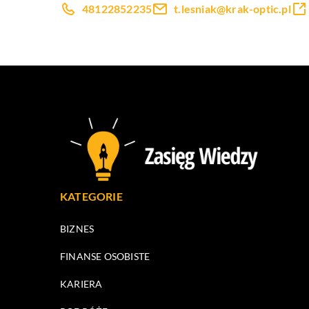
48122852235
t.lesniak@krak-optic.pl
KATEGORIE
BIZNES
FINANSE OSOBISTE
KARIERA