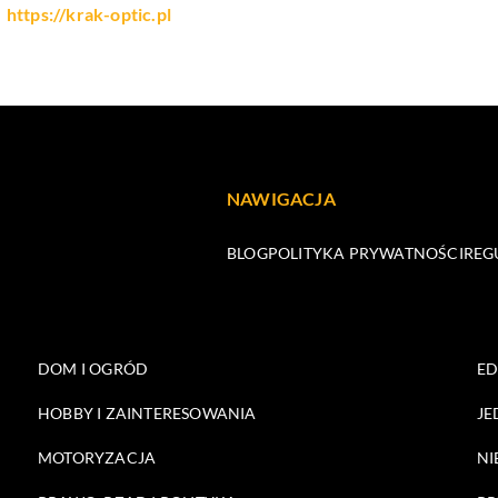
https://krak-optic.pl
NAWIGACJA
BLOG
POLITYKA PRYWATNOŚCI
REG
DOM I OGRÓD
E
HOBBY I ZAINTERESOWANIA
JE
MOTORYZACJA
NI