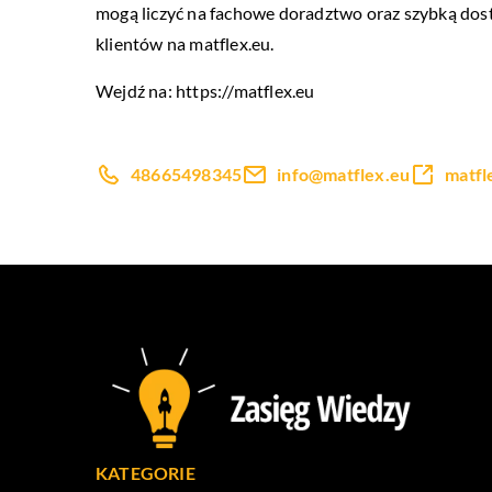
mogą liczyć na fachowe doradztwo oraz szybką dos
klientów na matflex.eu.
Wejdź na:
https://matflex.eu
48665498345
info@matflex.eu
matfl
KATEGORIE