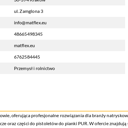
ul. Zamglona 3
info@matflex.eu
48665498345
matflex.eu
6762584445
Przemysł i rolnictwo
wie, oferująca profesjonalne rozwiązania dla branży natryskowej
ze oraz części do pistoletów do pianki PUR. W ofercie znajdują s