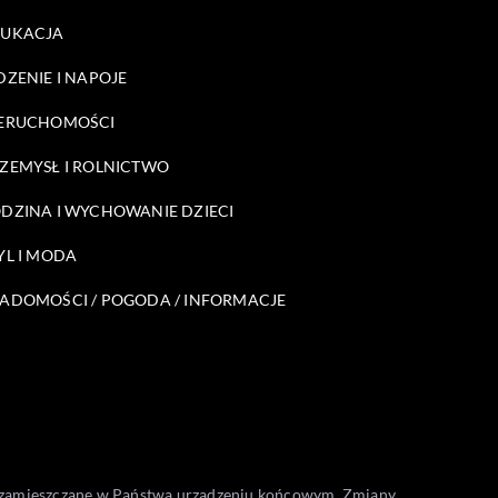
DUKACJA
DZENIE I NAPOJE
ERUCHOMOŚCI
ZEMYSŁ I ROLNICTWO
DZINA I WYCHOWANIE DZIECI
YL I MODA
ADOMOŚCI / POGODA / INFORMACJE
one zamieszczane w Państwa urządzeniu końcowym. Zmiany