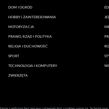
DOM I OGRÓD
E
HOBBY I ZAINTERESOWANIA
JE
MOTORYZACJA
NI
PRAWO, RZĄD I POLITYKA
PR
RELIGIA I DUCHOWOŚĆ
RO
SPORT
ST
TECHNOLOGIA I KOMPUTERY
WI
ZWIERZĘTA
stanie z witryny bez zmiany ustawień dot. cookies oznacza, że będą 