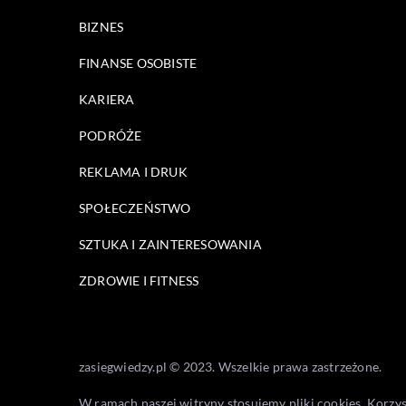
BIZNES
FINANSE OSOBISTE
KARIERA
PODRÓŻE
REKLAMA I DRUK
SPOŁECZEŃSTWO
SZTUKA I ZAINTERESOWANIA
ZDROWIE I FITNESS
zasiegwiedzy.pl © 2023. Wszelkie prawa zastrzeżone.
W ramach naszej witryny stosujemy pliki cookies. Korzy