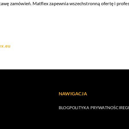
tawę zamówień. Matflex zapewnia wszechstronną ofertę i profes
ex.eu
NAWIGACJA
BLOG
POLITYKA PRYWATNOŚCI
REG