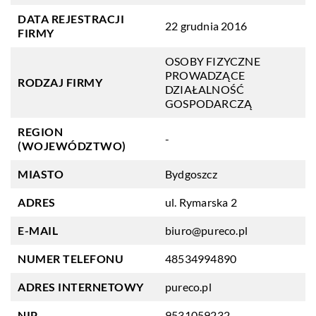
DATA REJESTRACJI
22 grudnia 2016
FIRMY
OSOBY FIZYCZNE
PROWADZĄCE
RODZAJ FIRMY
DZIAŁALNOŚĆ
GOSPODARCZĄ
REGION
-
(WOJEWÓDZTWO)
MIASTO
Bydgoszcz
ADRES
ul. Rymarska 2
E-MAIL
biuro@pureco.pl
NUMER TELEFONU
48534994890
ADRES INTERNETOWY
pureco.pl
NIP
9531059232