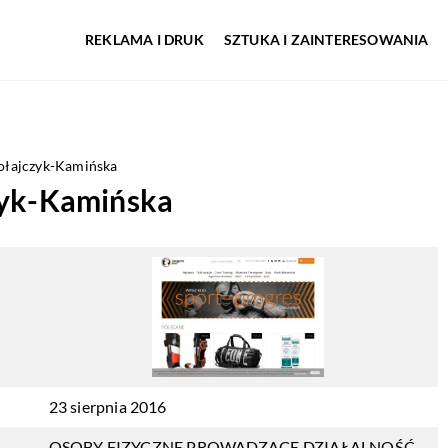
REKLAMA I DRUK
SZTUKA I ZAINTERESOWANIA
ołajczyk-Kamińska
zyk-Kamińska
23 sierpnia 2016
OSOBY FIZYCZNE PROWADZĄCE DZIAŁALNOŚĆ