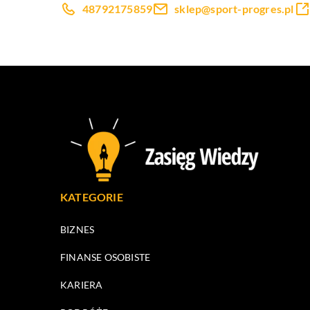
48792175859
sklep@sport-progres.pl
KATEGORIE
BIZNES
FINANSE OSOBISTE
KARIERA