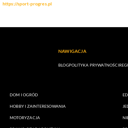
https://sport-progres.pl
NAWIGACJA
BLOG
POLITYKA PRYWATNOŚCI
REG
DOM I OGRÓD
E
HOBBY I ZAINTERESOWANIA
JE
MOTORYZACJA
NI