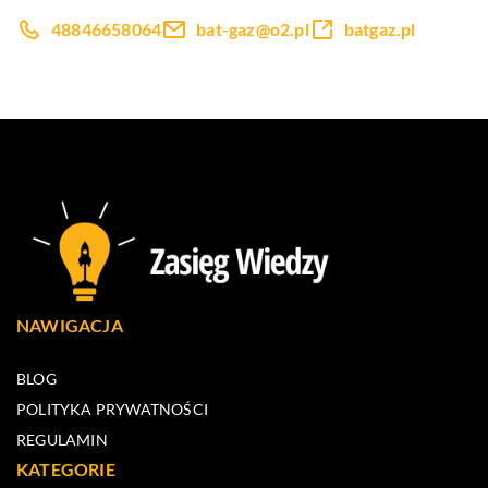
48846658064
bat-gaz@o2.pl
batgaz.pl
NAWIGACJA
BLOG
POLITYKA PRYWATNOŚCI
REGULAMIN
KATEGORIE