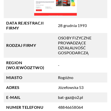
DATA REJESTRACJI
28 grudnia 1993
FIRMY
OSOBY FIZYCZNE
PROWADZĄCE
RODZAJ FIRMY
DZIAŁALNOŚĆ
GOSPODARCZĄ
REGION
-
(WOJEWÓDZTWO)
MIASTO
Rogóźno
ADRES
Józefowska 53
E-MAIL
bat-gaz@o2.pl
NUMER TELEFONU
48846658064