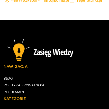
48697619800
info@bolma.pl
reperaturki.pl
NAWIGACJA
BLOG
POLITYKA PRYWATNOŚCI
REGULAMIN
KATEGORIE