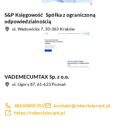
S&P Księgowość Spółka z ograniczoną
odpowiedzialnością
ul. Wadowicka 7, 30-363 Kraków
VADEMECUMTAX Sp. z o.o.
ul. Ugory 87, 61-623 Poznań
48604805355
kontakt@robertsierant.pl
https://robertsierant.pl