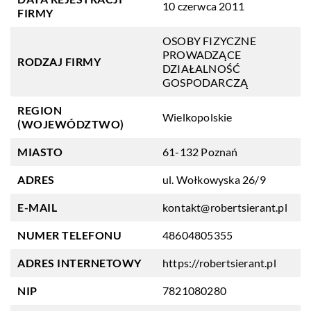
10 czerwca 2011
FIRMY
OSOBY FIZYCZNE
PROWADZĄCE
RODZAJ FIRMY
DZIAŁALNOŚĆ
GOSPODARCZĄ
REGION
Wielkopolskie
(WOJEWÓDZTWO)
MIASTO
61-132 Poznań
ADRES
ul. Wołkowyska 26/9
E-MAIL
kontakt@robertsierant.pl
NUMER TELEFONU
48604805355
ADRES INTERNETOWY
https://robertsierant.pl
NIP
7821080280