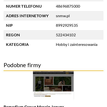
NUMER TELEFONU
48696875000
ADRES INTERNETOWY
snmw.pl
NIP
8992929535
REGON
522434102
KATEGORIA
Hobby i zainteresowania
Podobne firmy
Remedium Group Marcin Janyga