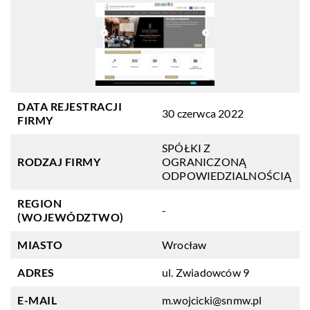
DATA REJESTRACJI
30 czerwca 2022
FIRMY
SPÓŁKI Z
RODZAJ FIRMY
OGRANICZONĄ
ODPOWIEDZIALNOŚCIĄ
REGION
-
(WOJEWÓDZTWO)
MIASTO
Wrocław
ADRES
ul. Zwiadowców 9
E-MAIL
m.wojcicki@snmw.pl