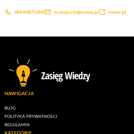
48696875000
m.wojcicki@snmw.pl
snmw.pl
NAWIGACJA
BLOG
POLITYKA PRYWATNOŚCI
REGULAMIN
KATEGORIE