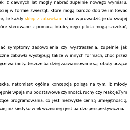
zaki z dawnych lat mogły nabrać zupełnie nowego wymiaru.
ściej w formie zwierząt, które mogą bardzo dobrze imitować
ne, że każdy
sklep z zabawkami
chce wprowadzić je do swojej
które sterowane z pomocą intuicyjnego pilota mogą szczekać,
ać symptomy zadowolenia czy wystraszenia, zupełnie jak
czne zabawki występują także w innych formach, choć przez
zęce warianty. Jeszcze bardziej zaawansowane są roboty uczące
ecka, natomiast ogólna koncepcja polega na tym, iż młody
tępnie wpaja mu podstawowe czynności, ruchy czy reakcje.
Tym
ące programowania, co jest niezwykle cenną umiejętnością,
iej niż kiedykolwiek wcześniej i jest bardzo perspektywiczna.