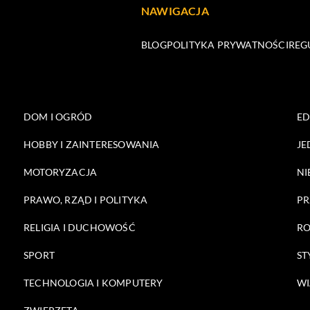
NAWIGACJA
BLOG
POLITYKA PRYWATNOŚCI
REG
DOM I OGRÓD
E
HOBBY I ZAINTERESOWANIA
JE
MOTORYZACJA
NI
PRAWO, RZĄD I POLITYKA
PR
RELIGIA I DUCHOWOŚĆ
RO
SPORT
ST
TECHNOLOGIA I KOMPUTERY
WI