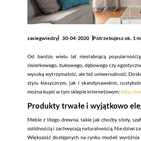
Potrzebujesz ok. 1 m
zasiegwiedzy
30-04-2020
Od bardzo wielu lat niesłabnącą popularności
świerkowego, bukowego, dębowego czy egzotyczne
wysoką wytrzymałość, ale też uniwersalność. Do
stylu klasycznym, jak i skandynawskim, rustyka
można kupić w tym sklepie internetowym:
http://m
Produkty trwałe i wyjątkowo el
Meble z litego drewna, takie jak choćby stoły, sza
solidnością i zachwycają naturalnością. Nie dziwi 
Większość dostępnych na rynku modeli wyróżnia s