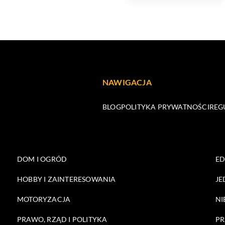
NAWIGACJA
BLOG
POLITYKA PRYWATNOŚCI
REG
DOM I OGRÓD
E
HOBBY I ZAINTERESOWANIA
JE
MOTORYZACJA
NI
PRAWO, RZĄD I POLITYKA
PR