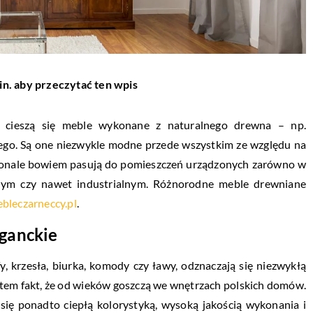
in. aby przeczytać ten wpis
ą cieszą się meble wykonane z naturalnego drewna – np.
go. Są one niezwykle modne przede wszystkim ze względu na
skonale bowiem pasują do pomieszczeń urządzonych zarówno w
lnym czy nawet industrialnym. Różnorodne meble drewniane
ebleczarneccy.pl
.
eganckie
fy, krzesła, biurka, komody czy ławy, odznaczają się niezwykłą
zatem fakt, że od wieków goszczą we wnętrzach polskich domów.
ię ponadto ciepłą kolorystyką, wysoką jakością wykonania i