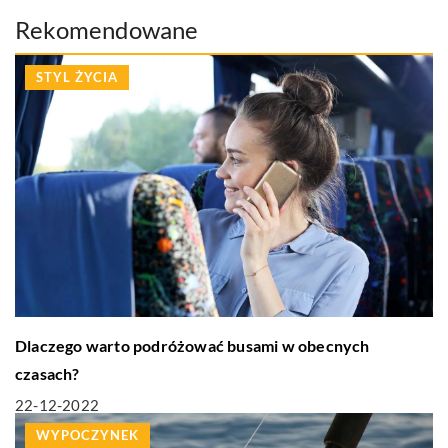
Rekomendowane
STYL ŻYCIA
Dlaczego warto podróżować busami w obecnych
czasach?
22-12-2022
WYPOCZYNEK