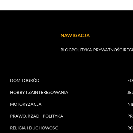
NAWIGACJA
BLOG
POLITYKA PRYWATNOŚCI
REG
DOM I OGRÓD
E
HOBBY I ZAINTERESOWANIA
JE
MOTORYZACJA
NI
PRAWO, RZĄD I POLITYKA
PR
RELIGIA I DUCHOWOŚĆ
RO