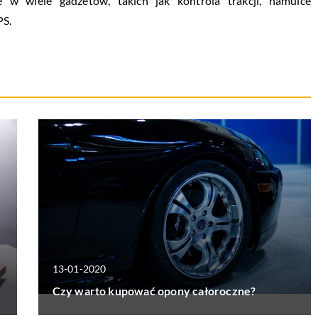
w wiele gadżetów, takich jak kontrola trakcji, hamulce
PS.
13-01-2020
Czy warto kupować opony całoroczne?