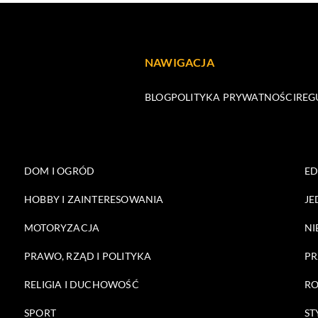
NAWIGACJA
BLOG
POLITYKA PRYWATNOŚCI
REG
DOM I OGRÓD
E
HOBBY I ZAINTERESOWANIA
JE
MOTORYZACJA
NI
PRAWO, RZĄD I POLITYKA
PR
RELIGIA I DUCHOWOŚĆ
RO
SPORT
ST