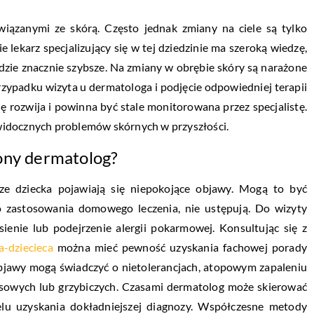
wiązanymi ze skórą. Często jednak zmiany na ciele są tylko
lekarz specjalizujący się w tej dziedzinie ma szeroką wiedzę,
dzie znacznie szybsze. Na zmiany w obrębie skóry są narażone
przypadku wizyta u dermatologa i podjęcie odpowiedniej terapii
ę rozwija i powinna być stale monitorowana przez specjalistę.
widocznych problemów skórnych w przyszłości.
ony dermatolog?
rze dziecka pojawiają się niepokojące objawy. Mogą to być
mo zastosowania domowego leczenia, nie ustępują. Do wizyty
ienie lub podejrzenie alergii pokarmowej. Konsultując się z
a-dziecieca
można mieć pewność uzyskania fachowej porady
bjawy mogą świadczyć o nietolerancjach, atopowym zapaleniu
rusowych lub grzybiczych. Czasami dermatolog może skierować
celu uzyskania dokładniejszej diagnozy. Współczesne metody