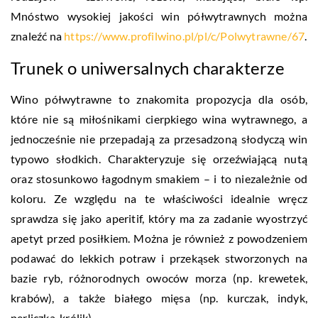
Mnóstwo wysokiej jakości win półwytrawnych można
znaleźć na
https://www.profilwino.pl/pl/c/Polwytrawne/67
.
Trunek o uniwersalnych charakterze
Wino półwytrawne to znakomita propozycja dla osób,
które nie są miłośnikami cierpkiego wina wytrawnego, a
jednocześnie nie przepadają za przesadzoną słodyczą win
typowo słodkich. Charakteryzuje się orzeźwiającą nutą
oraz stosunkowo łagodnym smakiem – i to niezależnie od
koloru. Ze względu na te właściwości idealnie wręcz
sprawdza się jako aperitif, który ma za zadanie wyostrzyć
apetyt przed posiłkiem. Można je również z powodzeniem
podawać do lekkich potraw i przekąsek stworzonych na
bazie ryb, różnorodnych owoców morza (np. krewetek,
krabów), a także białego mięsa (np. kurczak, indyk,
perliczka, królik).