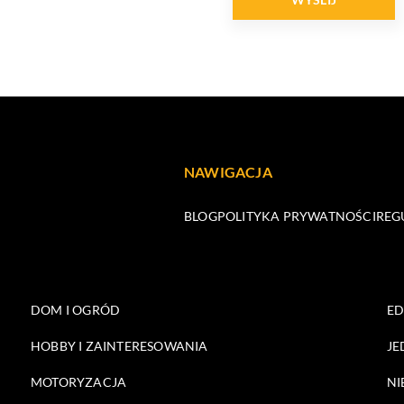
NAWIGACJA
BLOG
POLITYKA PRYWATNOŚCI
REG
DOM I OGRÓD
E
HOBBY I ZAINTERESOWANIA
JE
MOTORYZACJA
NI