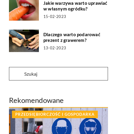
Jakie warzywa warto uprawiać
w własnym ogródku?
15-02-2023
Dlaczego warto podarować
prezent z grawerem?
13-02-2023
Rekomendowane
PRZEDSIĘBIORCZOŚĆ I GOSPODARKA