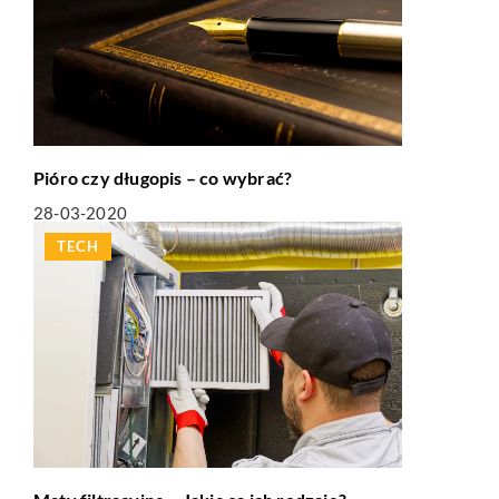
Pióro czy długopis – co wybrać?
28-03-2020
TECH