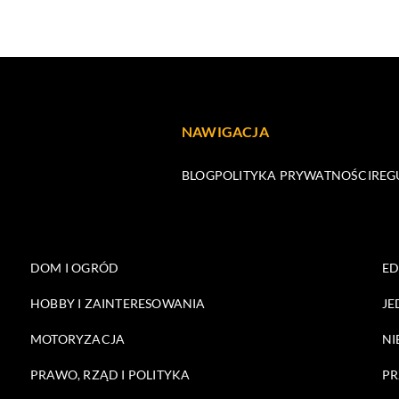
NAWIGACJA
BLOG
POLITYKA PRYWATNOŚCI
REG
DOM I OGRÓD
E
HOBBY I ZAINTERESOWANIA
JE
MOTORYZACJA
NI
PRAWO, RZĄD I POLITYKA
PR