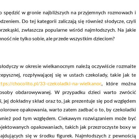
to spędzić w gronie najbliższych na przyjemnych rozmowach i
eniem. Do tej kategorii zaliczają się również słodycze, czyli
rzekąski, zwłaszcza popularne wśród najmłodszych. Na jakie
ność nie tylko sobie, ale przede wszystkim dzieciom?
 słodyczy w okresie wielkanocnym należą oczywiście rozmaite
epysznej, rozpływającej się w ustach czekolady, takie jak te
ttps://chocolito.pl/33-czekoladki-na-wielkanoc
, które można
osoby obdarowywanej. W przypadku dzieci warto zwrócić
 jej dokładny skład oraz to, jak prezentuje się pod względem
 kolorowe opakowania, warto zatem zadbać o to, by czekoladki
wnież pod tym względem. Ciekawym rozwiązaniem może być
rojektowanych opakowaniach, takich jak przezroczyste boxy w
najdujących się w środku figurek. Najmłodszych z pewnością