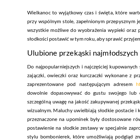
Wielkanoc to wyjątkowy czas i święta, które war
przy wspólnym stole, zapełnionym przepysznym jedz
wszystkie możliwe do wyobrażenia wypieki oraz p
słodkości postawić w tym roku, aby sprawić przyjem
Ulubione przekąski najmłodszych
Do najpopularniejszych i najczęściej kupowanych
zajączki, owieczki oraz kurczaczki wykonane z prz
zaprezentowane pod następującym adresem
h
dowolnie dopasowywać do gustu swojego lub 
szczególną uwagę na jakość zakupywanej przekąski,
wizualnym. Maluchy uwielbiają słodkie postacie i
przeznaczone na upominek były dostosowane ró
postawienie na słodkie zestawy w specjalnie zap
stylu bombonierek, które umożliwiają podgląd z