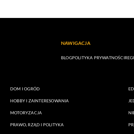
NAWIGACJA
BLOG
POLITYKA PRYWATNOŚCI
REG
DOM I OGRÓD
E
HOBBY I ZAINTERESOWANIA
JE
MOTORYZACJA
NI
PRAWO, RZĄD I POLITYKA
PR