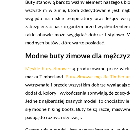
Buty stanowią bardzo ważny element naszego ubior
wszystkim w zimie, która zdecydowanie jest najb
względu na niskie temperatury oraz leżący wsz
zabezpieczać nasz organizm przed wychłodzeniem
takie obuwie może wyglądać dobrze i stylowo.
modnych butów, które warto posiadać.
Modne buty zimowe dla mężczy
Męskie buty zimowe
są produkowane przez wielu
marka Timberland.
Buty zimowe męskie Timberla
wytrzymałe i przede wszystkim dobrze wyglądają
dodatki, kolory i wykończenia sprawiają, że zdecy
Jedne z najbardziej znanych modeli to chociażby l
się modne hiking boots. Buty te są raczej masywn
pasują do różnych stylizacji.
Często wiele modeli jest wyposażonych w grube 