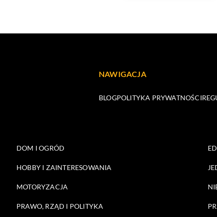
NAWIGACJA
BLOG
POLITYKA PRYWATNOŚCI
REG
DOM I OGRÓD
E
HOBBY I ZAINTERESOWANIA
JE
MOTORYZACJA
NI
PRAWO, RZĄD I POLITYKA
PR