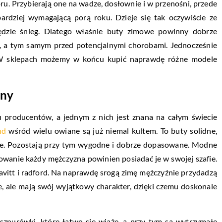
u. Przybierają one na wadze, dosłownie i w przenośni, przede
ardziej wymagającą porą roku. Dzieje się tak oczywiście ze
ędzie śnieg. Dlatego właśnie buty zimowe powinny dobrze
, a tym samym przed potencjalnymi chorobami. Jednocześnie
 W sklepach możemy w końcu kupić naprawdę różne modele
zny
 producentów, a jednym z nich jest znana na całym świecie
nd
wśród wielu owiane są już niemal kultem. To buty solidne,
ce. Pozostają przy tym wygodne i dobrze dopasowane. Modne
dowanie każdy mężczyzna powinien posiadać je w swojej szafie.
eavitt i radford. Na naprawdę srogą zimę mężczyźnie przydadzą
e, ale mają swój wyjątkowy charakter, dzięki czemu doskonale
sznurówki, które łatwo się wiąże, a przy tym są wytrzymałe