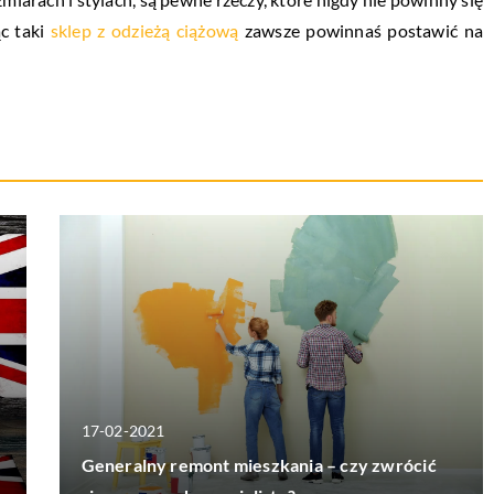
ąc taki
sklep z odzieżą ciążową
zawsze powinnaś postawić na
17-02-2021
Generalny remont mieszkania – czy zwrócić