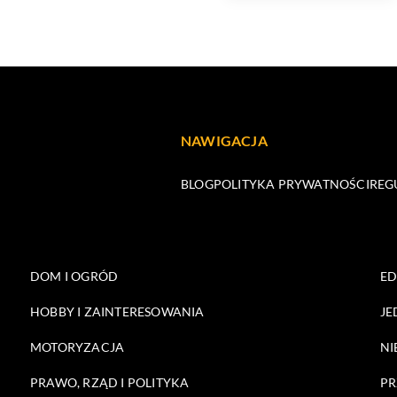
NAWIGACJA
BLOG
POLITYKA PRYWATNOŚCI
REG
DOM I OGRÓD
E
HOBBY I ZAINTERESOWANIA
JE
MOTORYZACJA
NI
PRAWO, RZĄD I POLITYKA
PR