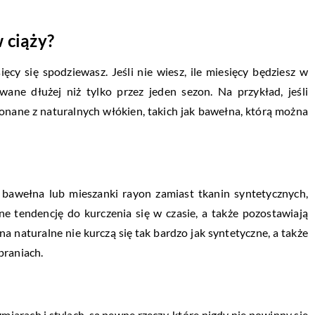
w ciąży?
cy się spodziewasz. Jeśli nie wiesz, ile miesięcy będziesz w
wane dłużej niż tylko przez jeden sezon. Na przykład, jeśli
konane z naturalnych włókien, takich jak bawełna, którą można
% bawełna lub mieszanki rayon zamiast tkanin syntetycznych,
ne tendencję do kurczenia się w czasie, a także pozostawiają
a naturalne nie kurczą się tak bardzo jak syntetyczne, a także
praniach.
iarach i stylach, są pewne rzeczy, które nigdy nie powinny się