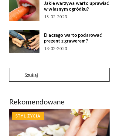
Jakie warzywa warto uprawiać
w własnym ogródku?
15-02-2023
Dlaczego warto podarować
prezent z grawerem?
13-02-2023
Rekomendowane
STYL ŻYCIA