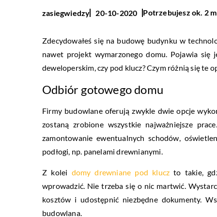
Potrzebujesz ok. 2 m
zasiegwiedzy
20-10-2020
Zdecydowałeś się na budowę budynku w technologi
nawet projekt wymarzonego domu. Pojawia się je
deweloperskim, czy pod klucz? Czym różnią się te op
Odbiór gotowego domu
Firmy budowlane oferują zwykle dwie opcje wykońc
zostaną zrobione wszystkie najważniejsze prac
zamontowanie ewentualnych schodów, oświetlenia
podłogi, np. panelami drewnianymi.
Z kolei
domy drewniane pod klucz
to takie, gd
wprowadzić. Nie trzeba się o nic martwić. Wystar
kosztów i udostępnić niezbędne dokumenty. Wsz
budowlana.