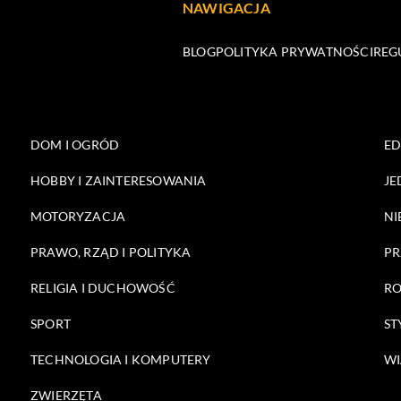
NAWIGACJA
BLOG
POLITYKA PRYWATNOŚCI
REG
DOM I OGRÓD
E
HOBBY I ZAINTERESOWANIA
JE
MOTORYZACJA
NI
PRAWO, RZĄD I POLITYKA
PR
RELIGIA I DUCHOWOŚĆ
RO
SPORT
ST
TECHNOLOGIA I KOMPUTERY
WI
ZWIERZĘTA