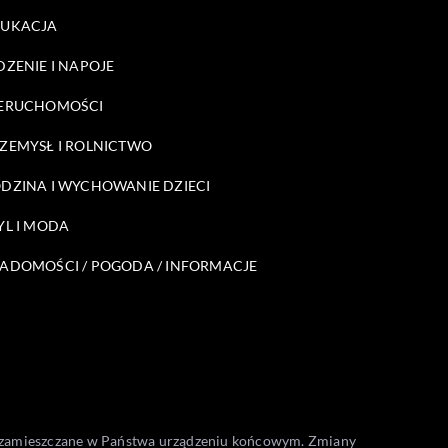
DUKACJA
DZENIE I NAPOJE
ERUCHOMOŚCI
ZEMYSŁ I ROLNICTWO
DZINA I WYCHOWANIE DZIECI
YL I MODA
ADOMOŚCI / POGODA / INFORMACJE
one zamieszczane w Państwa urządzeniu końcowym. Zmiany