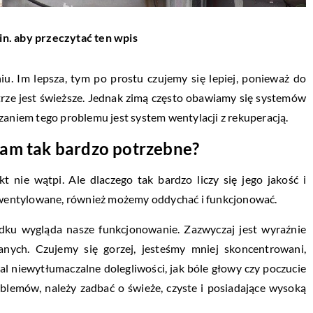
in. aby przeczytać ten wpis
u. Im lepsza, tym po prostu czujemy się lepiej, ponieważ do
trze jest świeższe. Jednak zimą często obawiamy się systemów
zaniem tego problemu jest system wentylacji z rekuperacją.
nam tak bardzo potrzebne?
t nie wątpi. Ale dlaczego tak bardzo liczy się jego jakość i
t wentylowane, również możemy oddychać i funkcjonować.
dku wygląda nasze funkcjonowanie. Zazwyczaj jest wyraźnie
nych. Czujemy się gorzej, jesteśmy mniej skoncentrowani,
al niewytłumaczalne dolegliwości, jak bóle głowy czy poczucie
oblemów, należy zadbać o świeże, czyste i posiadające wysoką