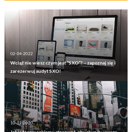
02-04-2022
Wciąż nie wiesz czym jest “SXO”? – zapoznaj się i
zarezerwuj audyt SXO!
10-12-2020
Jakie formy reklamy stosować, aby skupiły uwagę