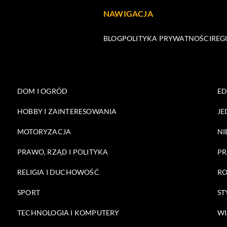
NAWIGACJA
BLOG
POLITYKA PRYWATNOŚCI
REG
DOM I OGRÓD
E
HOBBY I ZAINTERESOWANIA
JE
MOTORYZACJA
NI
PRAWO, RZĄD I POLITYKA
PR
RELIGIA I DUCHOWOŚĆ
RO
SPORT
ST
TECHNOLOGIA I KOMPUTERY
WI