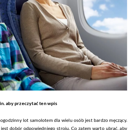
in. aby przeczytać ten wpis
logodzinny lot samolotem dla wielu osób jest bardzo męczący.
 jest dobór odpowiedniego stroju. Co zatem warto ubrać, aby