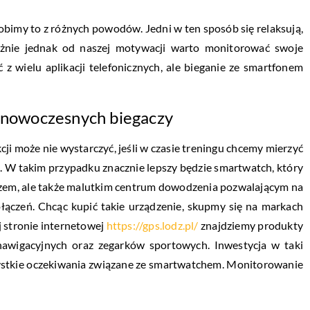
Robimy to z różnych powodów. Jedni w ten sposób się relaksują,
leżnie jednak od naszej motywacji warto monitorować swoje
 wielu aplikacji telefonicznych, ale bieganie ze smartfonem
a nowoczesnych biegaczy
i może nie wystarczyć, jeśli w czasie treningu chcemy mierzyć
i. W takim przypadku znacznie lepszy będzie smartwatch, który
rzem, ale także malutkim centrum dowodzenia pozwalającym na
ączeń. Chcąc kupić takie urządzenie, skupmy się na markach
ej stronie internetowej
https://gps.lodz.pl/
znajdziemy produkty
nawigacyjnych oraz zegarków sportowych. Inwestycja w taki
zystkie oczekiwania związane ze smartwatchem. Monitorowanie