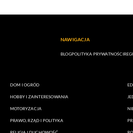
NAWIGACJA
BLOG
POLITYKA PRYWATNOŚCI
REG
DOM I OGRÓD
E
HOBBY I ZAINTERESOWANIA
JE
MOTORYZACJA
NI
PRAWO, RZĄD I POLITYKA
PR
RELIGIA I DUCHOWOŚĆ
RO