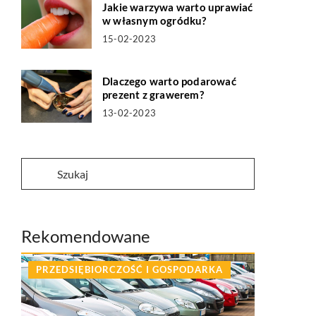
Jakie warzywa warto uprawiać
w własnym ogródku?
15-02-2023
Dlaczego warto podarować
prezent z grawerem?
13-02-2023
Rekomendowane
PRZEDSIĘBIORCZOŚĆ I GOSPODARKA