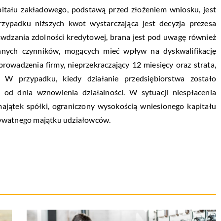
itału zakładowego, podstawą przed złożeniem wniosku, jest
zypadku niższych kwot wystarczająca jest decyzja prezesa
awdzania zdolności kredytowej, brana jest pod uwagę również
nnych czynników, mogących mieć wpływ na dyskwalifikację
rowadzenia firmy, nieprzekraczający 12 miesięcy oraz strata,
W przypadku, kiedy działanie przedsiębiorstwa zostało
t od dnia wznowienia działalności. W sytuacji niespłacenia
majątek spółki, ograniczony wysokością wniesionego kapitału
rywatnego majątku udziałowców.