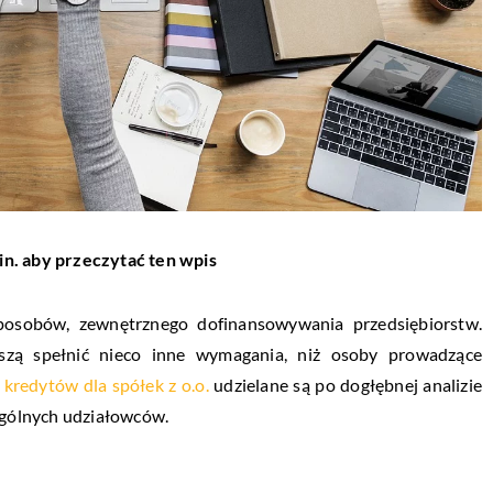
in. aby przeczytać ten wpis
sposobów, zewnętrznego dofinansowywania przedsiębiorstw.
szą spełnić nieco inne wymagania, niż osoby prowadzące
ć
kredytów dla spółek z o.o.
udzielane są po dogłębnej analizie
zególnych udziałowców.