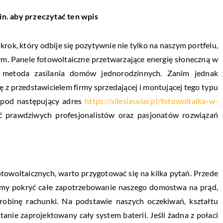
in. aby przeczytać ten wpis
rok, który odbije się pozytywnie nie tylko na naszym portfelu,
ym. Panele fotowoltaiczne przetwarzające energię słoneczną w
na metoda zasilania domów jednorodzinnych. Zanim jednak
ę z przedstawicielem firmy sprzedającej i montującej tego typu
ć pod następujący adres
https://silesiasolar.pl/fotowoltaika-w-
ć prawdziwych profesjonalistów oraz pasjonatów rozwiązań
otowoltaicznych, warto przygotować się na kilka pytań. Przede
my pokryć całe zapotrzebowanie naszego domostwa na prąd,
drobinę rachunki. Na podstawie naszych oczekiwań, kształtu
anie zaprojektowany cały system baterii. Jeśli żadna z połaci