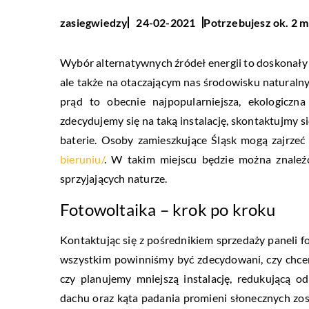
Potrzebujesz ok. 2 m
zasiegwiedzy
24-02-2021
Wybór alternatywnych źródeł energii to doskonały k
ale także na otaczającym nas środowisku naturaln
prąd to obecnie najpopularniejsza, ekologicz
zdecydujemy się na taką instalację, skontaktujmy si
baterie. Osoby zamieszkujące Śląsk mogą zajrze
bieruniu/
. W takim miejscu będzie można znaleź
sprzyjających naturze.
Fotowoltaika – krok po kroku
Kontaktując się z pośrednikiem sprzedaży paneli f
wszystkim powinniśmy być zdecydowani, czy chce
czy planujemy mniejszą instalację, redukującą o
dachu oraz kąta padania promieni słonecznych zost