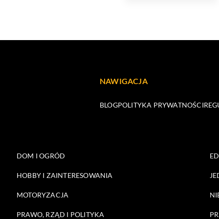
NAWIGACJA
BLOG
POLITYKA PRYWATNOŚCI
REG
DOM I OGRÓD
E
HOBBY I ZAINTERESOWANIA
JE
MOTORYZACJA
NI
PRAWO, RZĄD I POLITYKA
PR