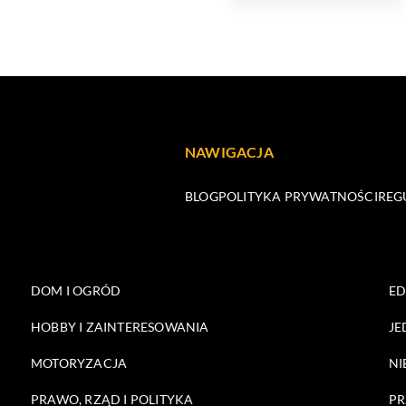
NAWIGACJA
BLOG
POLITYKA PRYWATNOŚCI
REG
DOM I OGRÓD
E
HOBBY I ZAINTERESOWANIA
JE
MOTORYZACJA
NI
PRAWO, RZĄD I POLITYKA
PR