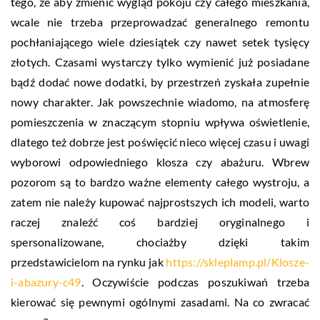
tego, że aby zmienić wygląd pokoju czy całego mieszkania,
wcale nie trzeba przeprowadzać generalnego remontu
pochłaniającego wiele dziesiątek czy nawet setek tysięcy
złotych. Czasami wystarczy tylko wymienić już posiadane
bądź dodać nowe dodatki, by przestrzeń zyskała zupełnie
nowy charakter. Jak powszechnie wiadomo, na atmosferę
pomieszczenia w znaczącym stopniu wpływa oświetlenie,
dlatego też dobrze jest poświęcić nieco więcej czasu i uwagi
wyborowi odpowiedniego klosza czy abażuru. Wbrew
pozorom są to bardzo ważne elementy całego wystroju, a
zatem nie należy kupować najprostszych ich modeli, warto
raczej znaleźć coś bardziej oryginalnego i
spersonalizowane, chociażby dzięki takim
przedstawicielom na rynku jak
https://skleplamp.pl/Klosze-
i-abazury-c49
. Oczywiście podczas poszukiwań trzeba
kierować się pewnymi ogólnymi zasadami. Na co zwracać