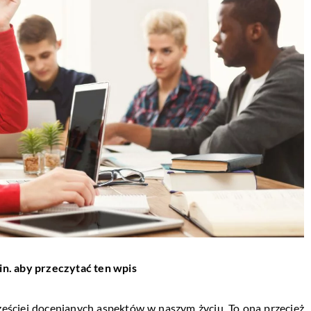
in. aby przeczytać ten wpis
zęściej docenianych aspektów w naszym życiu. To ona przecież