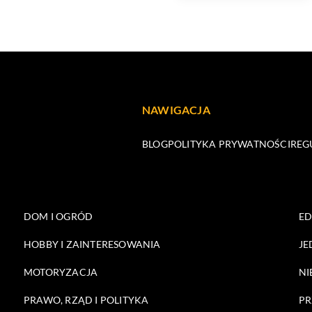
NAWIGACJA
BLOG
POLITYKA PRYWATNOŚCI
REG
DOM I OGRÓD
E
HOBBY I ZAINTERESOWANIA
JE
MOTORYZACJA
NI
PRAWO, RZĄD I POLITYKA
PR