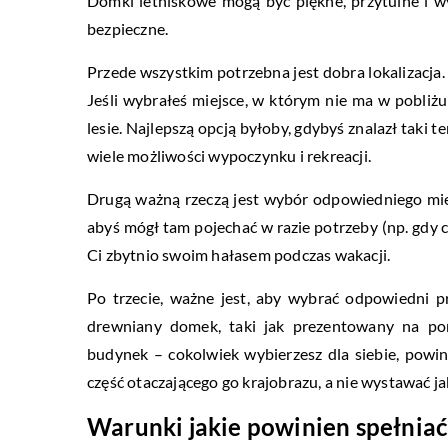
Domki letniskowe mogą być piękne, przytulne i wy
bezpieczne.
Przede wszystkim potrzebna jest dobra lokalizacja.
Jeśli wybrałeś miejsce, w którym nie ma w pobliż
lesie. Najlepszą opcją byłoby, gdybyś znalazł taki t
wiele możliwości wypoczynku i rekreacji.
Drugą ważną rzeczą jest wybór odpowiedniego miejs
abyś mógł tam pojechać w razie potrzeby (np. gdy coś
Ci zbytnio swoim hałasem podczas wakacji.
Po trzecie, ważne jest, aby wybrać odpowiedni p
drewniany domek, taki jak prezentowany na pon
budynek – cokolwiek wybierzesz dla siebie, pow
część otaczającego go krajobrazu, a nie wystawać ja
Warunki jakie powinien spełnia