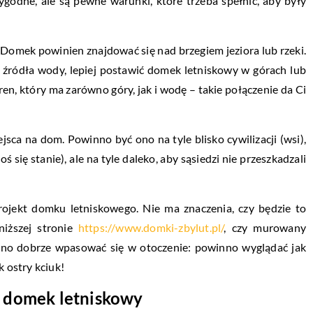
godne, ale są pewne warunki, które trzeba spełnić, aby były
 Domek powinien znajdować się nad brzegiem jeziora lub rzeki.
u źródła wody, lepiej postawić domek letniskowy w górach lub
eren, który ma zarówno góry, jak i wodę – takie połączenie da Ci
ca na dom. Powinno być ono na tyle blisko cywilizacji (wsi),
 się stanie), ale na tyle daleko, aby sąsiedzi nie przeszkadzali
rojekt domku letniskowego. Nie ma znaczenia, czy będzie to
iższej stronie
https://www.domki-zbylut.pl/
, czy murowany
inno dobrze wpasować się w otoczenie: powinno wyglądać jak
k ostry kciuk!
ć domek letniskowy