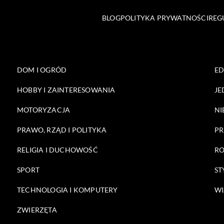
BLOG
POLITYKA PRYWATNOŚCI
REG
DOM I OGRÓD
E
HOBBY I ZAINTERESOWANIA
JE
MOTORYZACJA
NI
PRAWO, RZĄD I POLITYKA
PR
RELIGIA I DUCHOWOŚĆ
RO
SPORT
ST
TECHNOLOGIA I KOMPUTERY
WI
ZWIERZĘTA