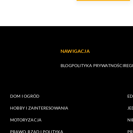
NAWIGACJA
BLOG
POLITYKA PRYWATNOŚCI
REG
DOM I OGRÓD
E
HOBBY I ZAINTERESOWANIA
JE
MOTORYZACJA
NI
PRAWO, RZĄD I POLITYKA
PR