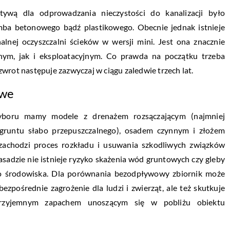
ywą dla odprowadzania nieczystości do kanalizacji było
 betonowego bądź plastikowego. Obecnie jednak istnieje
lnej oczyszczalni ścieków w wersji mini. Jest ona znacznie
nym, jak i eksploatacyjnym. Co prawda na początku trzeba
wrot następuje zazwyczaj w ciągu zaledwie trzech lat.
owe
yboru mamy modele z drenażem rozsączającym (najmniej
 gruntu słabo przepuszczalnego), osadem czynnym i złożem
e zachodzi proces rozkładu i usuwania szkodliwych związków
sadzie nie istnieje ryzyko skażenia wód gruntowych czy gleby
 do środowiska. Dla porównania bezodpływowy zbiornik może
bezpośrednie zagrożenie dla ludzi i zwierząt, ale też skutkuje
ieprzyjemnym zapachem unoszącym się w pobliżu obiektu