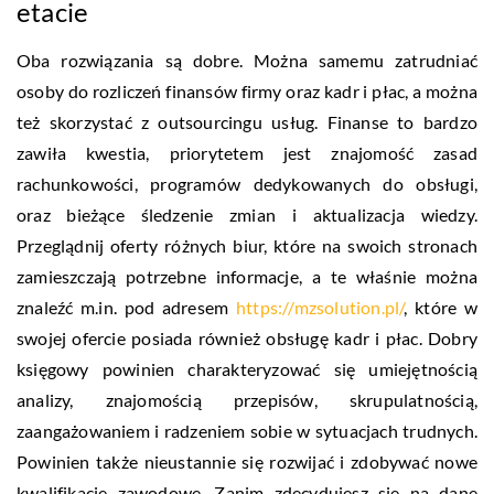
etacie
Oba rozwiązania są dobre. Można samemu zatrudniać
osoby do rozliczeń finansów firmy oraz kadr i płac, a można
też skorzystać z outsourcingu usług. Finanse to bardzo
zawiła kwestia, priorytetem jest znajomość zasad
rachunkowości, programów dedykowanych do obsługi,
oraz bieżące śledzenie zmian i aktualizacja wiedzy.
Przeglądnij oferty różnych biur, które na swoich stronach
zamieszczają potrzebne informacje, a te właśnie można
znaleźć m.in. pod adresem
https://mzsolution.pl/
, które w
swojej ofercie posiada również obsługę kadr i płac. Dobry
księgowy powinien charakteryzować się umiejętnością
analizy, znajomością przepisów, skrupulatnością,
zaangażowaniem i radzeniem sobie w sytuacjach trudnych.
Powinien także nieustannie się rozwijać i zdobywać nowe
kwalifikacje zawodowe. Zanim zdecydujesz się na dane