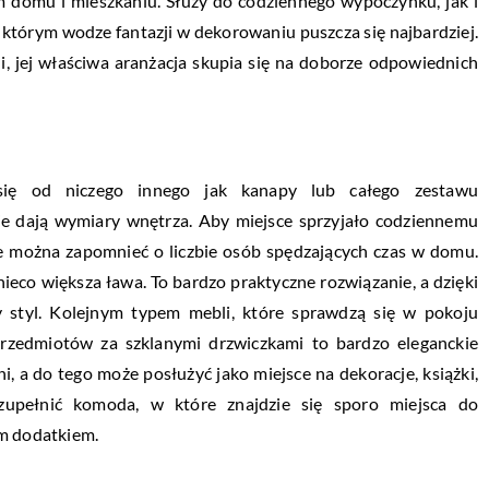
m domu i mieszkaniu. Służy do codziennego wypoczynku, jak i
w którym wodze fantazji w dekorowaniu puszcza się najbardziej.
i, jej właściwa aranżacja skupia się na doborze odpowiednich
się od niczego innego jak kanapy lub całego zestawu
ie dają wymiary wnętrza. Aby miejsce sprzyjało codziennemu
ie można zapomnieć o liczbie osób spędzających czas w domu.
ieco większa ława. To bardzo praktyczne rozwiązanie, a dzięki
tyl. Kolejnym typem mebli, które sprawdzą się w pokoju
rzedmiotów za szklanymi drzwiczkami to bardzo eleganckie
i, a do tego może posłużyć jako miejsce na dekoracje, książki,
upełnić komoda, w które znajdzie się sporo miejsca do
ym dodatkiem.