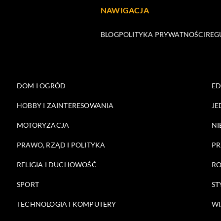
NAWIGACJA
BLOG
POLITYKA PRYWATNOŚCI
REG
DOM I OGRÓD
E
HOBBY I ZAINTERESOWANIA
JE
MOTORYZACJA
NI
PRAWO, RZĄD I POLITYKA
PR
RELIGIA I DUCHOWOŚĆ
RO
SPORT
ST
TECHNOLOGIA I KOMPUTERY
WI