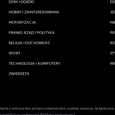
DOM I OGRÓD
E
HOBBY I ZAINTERESOWANIA
JE
MOTORYZACJA
NI
PRAWO, RZĄD I POLITYKA
PR
RELIGIA I DUCHOWOŚĆ
RO
SPORT
ST
TECHNOLOGIA I KOMPUTERY
WI
ZWIERZĘTA
stanie z witryny bez zmiany ustawień dot. cookies oznacza, że będą 
zczegółów na podstronie
Polityka prywatności
.