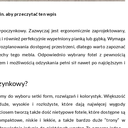
in. aby przeczytać ten wpis
poczynkowy. Zazwyczaj jest ergonomicznie zaprojektowany,
k i również perfekcyjnie wypełniony pianką lub gąbką. Wymaga
 rozplanowania dostępnej przestrzeni, dlatego warto zapoznać
cechy tego mebla. Odpowiednio wybrany fotel z pewnością
m i możliwością odzyskania pełni sił nawet po najcięższym i
czynkowy?
iemy do wyboru setki form, rozwiązań i kolorystyk. Większość
uże, wysokie i rozłożyste, które dają najwięcej wygody
ciosem tworzą także dość nietypowe fotele, które dostępne są
ompaktowe, niskie i lekkie, a także bardzo duże “trony” w
odpowiednie jedynie do niektórych wnętrz. To oznacza jedno –