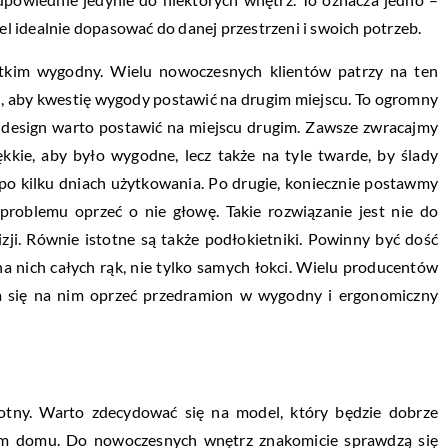
 idealnie dopasować do danej przestrzeni i swoich potrzeb.
tkim wygodny. Wielu nowoczesnych klientów patrzy na ten
, aby kwestię wygody postawić na drugim miejscu. To ogromny
ś design warto postawić na miejscu drugim. Zawsze zwracajmy
kie, aby było wygodne, lecz także na tyle twarde, by ślady
ż po kilku dniach użytkowania. Po drugie, koniecznie postawmy
problemu oprzeć o nie głowę. Takie rozwiązanie jest nie do
izji. Równie istotne są także podłokietniki. Powinny być dość
a nich całych rąk, nie tylko samych łokci. Wielu producentów
 da się na nim oprzeć przedramion w wygodny i ergonomiczny
stotny. Warto zdecydować się na model, który będzie dobrze
m domu. Do nowoczesnych wnętrz znakomicie sprawdzą się