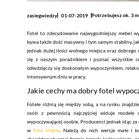
Potrzebujesz ok. 3 m
zasiegwiedzy
01-07-2019
Fotel to zdecydowanie najwygodniejszy mebel wy
bywa także dość masywny i tym samym stabilny, ja
jednak dużej ilości wolnego miejsca oraz dobrego
się z naszym poradnikiem i poznać wszystkie 
odwdzięczy się doskonałym wypoczynkiem, relakse
intensywnym dniu w pracy.
Jakie cechy ma dobry fotel wypo
Fotele różnią się między sobą, a na rynku znajdz
osób z pewnością najczęściej widuje modele d
wypoczywającej osobie. Producenci jednak idąc za 
w
Fino Meble
. Należą do nich wersje małe i k
charakterystycznej formie krzesła królewskiego, 