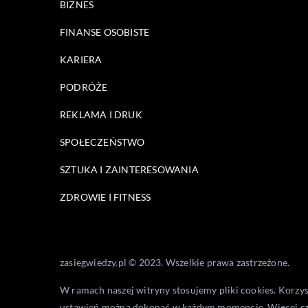
BIZNES
FINANSE OSOBISTE
KARIERA
PODRÓŻE
REKLAMA I DRUK
SPOŁECZEŃSTWO
SZTUKA I ZAINTERESOWANIA
ZDROWIE I FITNESS
zasiegwiedzy.pl © 2023. Wszelkie prawa zastrzeżone.
W ramach naszej witryny stosujemy pliki cookies. Korzy
ustawień można dokonać w każdym momencie. Więcej s