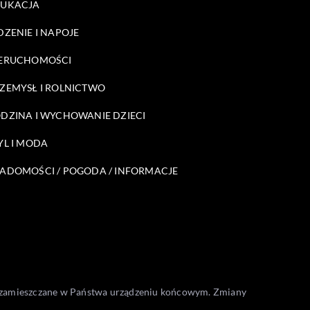
DUKACJA
DZENIE I NAPOJE
ERUCHOMOŚCI
ZEMYSŁ I ROLNICTWO
DZINA I WYCHOWANIE DZIECI
YL I MODA
ADOMOŚCI / POGODA / INFORMACJE
one zamieszczane w Państwa urządzeniu końcowym. Zmiany