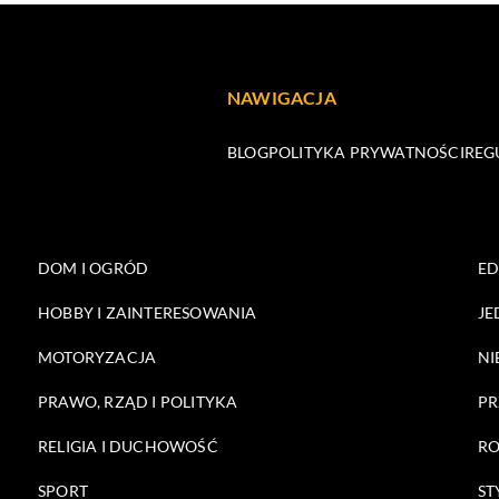
NAWIGACJA
BLOG
POLITYKA PRYWATNOŚCI
REG
DOM I OGRÓD
E
HOBBY I ZAINTERESOWANIA
JE
MOTORYZACJA
NI
PRAWO, RZĄD I POLITYKA
PR
RELIGIA I DUCHOWOŚĆ
RO
SPORT
ST