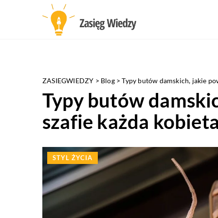
ZASIEGWIEDZY
>
Blog
>
Typy butów damskich, jakie po
Typy butów damskic
szafie każda kobiet
STYL ŻYCIA