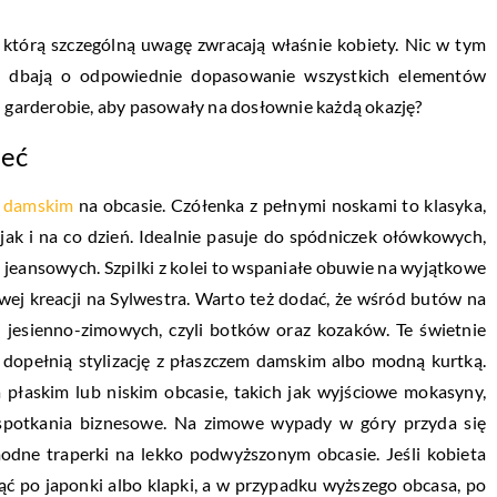
na którą szczególną uwagę zwracają właśnie kobiety. Nic w tym
ej dbają o odpowiednie dopasowanie wszystkich elementów
j garderobie, aby pasowały na dosłownie każdą okazję?
ieć
 damskim
na obcasie. Czółenka z pełnymi noskami to klasyka,
 jak i na co dzień. Idealnie pasuje do spódniczek ołówkowych,
 jeansowych. Szpilki z kolei to wspaniałe obuwie na wyjątkowe
owej kreacji na Sylwestra. Warto też dodać, że wśród butów na
 jesienno-zimowych, czyli botków oraz kozaków. Te świetnie
 dopełnią stylizację z płaszczem damskim albo modną kurtką.
płaskim lub niskim obcasie, takich jak wyjściowe mokasyny,
 spotkania biznesowe. Na zimowe wypady w góry przyda się
odne traperki na lekko podwyższonym obcasie. Jeśli kobieta
ąć po japonki albo klapki, a w przypadku wyższego obcasa, po