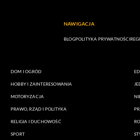
NAWIGACJA
BLOG
POLITYKA PRYWATNOŚCI
REG
DOM I OGRÓD
E
HOBBY I ZAINTERESOWANIA
JE
MOTORYZACJA
NI
PRAWO, RZĄD I POLITYKA
PR
RELIGIA I DUCHOWOŚĆ
RO
SPORT
ST