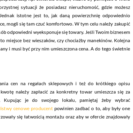
korzystnej sytuacji że posiadasz nieruchomość, gdzie możesz
 Jednak istotne jest to, jak daną powierzchnię odpowiednio
sce, mogli się tam czuć komfortowo.
W tym celu należy zakupić
sób odpowiedni wyeksponuje się towary. Jeśli Twoim biznesem
ć to miejsce bez wieszaków, czy chociażby manekinów. Kolejna
sany i musi być przy nim umieszczona cena. A do tego świetnie
ania cen na regałach sklepowych i też do krótkiego opisu
 kwotę należy zapłacić za konkretny towar umieszcza się za
ą. Kupując je do swojego lokalu, pamiętaj żeby wybrać
listwy cenowe producent
powinien zadbać o to, aby były one
yzowały się łatwością montażu oraz aby w ofercie znajdowały