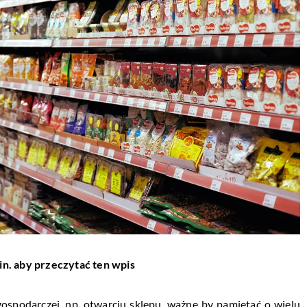
in. aby przeczytać ten wpis
gospodarczej, np. otwarciu sklepu, ważne by pamiętać o wielu