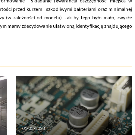
ormowanie i składanie (gwarancja oszczędności miejsca w
rtości przed kurzem i szkodliwymi bakteriami oraz minimalnej
szy (w zależności od modelu). Jak by tego było mało, zwykłe
 czym mamy zdecydowanie ułatwioną identyfikację znajdującego
01-03-2020