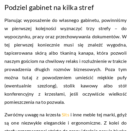
Podziel gabinet na kilka stref
Planując wyposażenie do własnego gabinetu, powinniśmy
w pierwszej kolejności wyznaczyć trzy strefy – do
wypoczynku, pracy oraz przechowywania dokumentów. W
tej pierwszej koniecznie musi się znaleźć wygodna,
tapicerowana skórą albo tkaniną kanapa, która pozwoli
naszym gościom na chwilowy relaks i rozluźnienie w trakcie
prowadzenia długich rozmów biznesowych. Poza tym
można tutaj z powodzeniem umieścić miękkie pufy
(ewentualnie szezlong), stolik kawowy albo stół
konferencyjny z krzesłami, jeśli oczywiście wielkość
pomieszczenia na to pozwala.
Zwróćmy uwagę na krzesła
Sits
i inne meble tej marki, gdyż
są one niezwykle eleganckie i ergonomiczne. Z kolei do
strefy przeznaczonej stricte do pracy idealnie pasują biurka