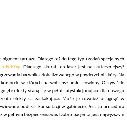
órze pigment tatuażu. Dlatego też do tego typu zadań specjalnych
tch Nd:Yag
. Dlaczego akurat ten laser jest najskuteczniejszy?
podgrzewania barwnika zlokalizowanego w powierzchni skóry. Na
a komórek, w których barwnik był umiejscowiony. Oczywiście
gnięte efekty staną się w pełni satysfakcjonujące dla naszego
zenia efekty są zaskakujące. Może je również osiągnąć w
zwiewane podczas konsultacji w gabinecie. Jest to procedura
az w pełnym bezpieczeństwie. Dobro pacjenta jest najwyższym