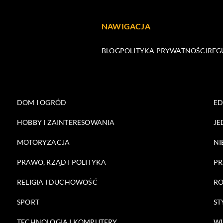
NAWIGACJA
BLOG
POLITYKA PRYWATNOŚCI
REG
DOM I OGRÓD
E
HOBBY I ZAINTERESOWANIA
JE
MOTORYZACJA
NI
PRAWO, RZĄD I POLITYKA
PR
RELIGIA I DUCHOWOŚĆ
RO
SPORT
ST
TECHNOLOGIA I KOMPUTERY
WI