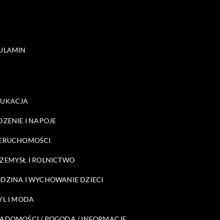
ULAMIN
DUKACJA
DZENIE I NAPOJE
ERUCHOMOŚCI
ZEMYSŁ I ROLNICTWO
DZINA I WYCHOWANIE DZIECI
YL I MODA
ADOMOŚCI / POGODA / INFORMACJE