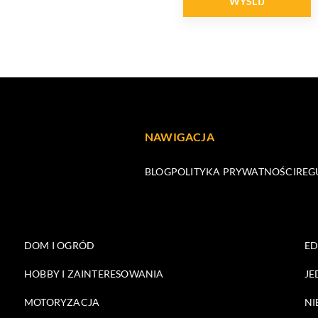
NAWIGACJA
BLOG
POLITYKA PRYWATNOŚCI
REG
DOM I OGRÓD
E
HOBBY I ZAINTERESOWANIA
JE
MOTORYZACJA
NI