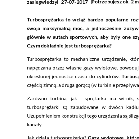
Potrzebujesz ok. 2 m
zasiegwiedzy
27-07-2017
Turbosprężarka to wciąż bardzo popularne roz
swoja maksymalną moc, a jednocześnie zużyw
głównie w autach sportowych, aby były one szy
Czym dokładnie jest turbosprężarka?
Turbosprężarka to mechaniczne urządzenie, któr
napędzana przez własne gazy wylotowe, powoduje 
określonej jednostce czasu do cylindrów.
Turbosp
częścią zimną, a druga gorącą (w turbinie przepływ
Zarówno turbina, jak i sprężarka ma wirnik
turbosprężarki są zabudowane w dwóch kadłuba
Uzupełnieniem konstrukcji tego urządzenia są ślizg
kanały.
Jak działa turbosprężarka?
Gazy wylotowe, które 