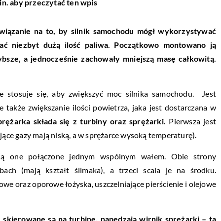
in. aby przeczytać ten wpis
wiązanie na to, by silnik samochodu mógł wykorzystywać
ać niezbyt dużą ilość paliwa. Początkowo montowano ją
bsze, a jednocześnie zachowały mniejszą masę całkowitą.
e stosuje się, aby zwiększyć moc silnika samochodu. Jest
także zwiększanie ilości powietrza, jaka jest dostarczana w
rężarka składa się z turbiny oraz sprężarki.
Pierwsza jest
ające gazy mają niską, a w sprężarce wysoką temperaturę).
, są one połączone jednym wspólnym wałem. Obie strony
ch (mają kształt ślimaka), a trzeci scala je na środku.
owe oraz oporowe łożyska, uszczelniające pierścienie i olejowe
skierowane są na turbinę, napędzają wirnik sprężarki – ta