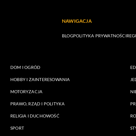
NAWIGACJA
BLOG
POLITYKA PRYWATNOŚCI
REG
DOM I OGRÓD
E
HOBBY I ZAINTERESOWANIA
JE
MOTORYZACJA
NI
PRAWO, RZĄD I POLITYKA
PR
RELIGIA I DUCHOWOŚĆ
RO
SPORT
ST